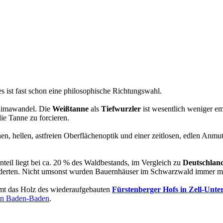
 es ist fast schon eine philosophische Richtungswahl.
Klimawandel. Die
Weißtanne
als
Tiefwurzler
ist wesentlich weniger e
ie Tanne zu forcieren.
en, hellen, astfreien Oberflächenoptik und einer zeitlosen, edlen Anmu
nteil liegt bei ca. 20 % des Waldbestands, im Vergleich zu
Deutschlan
nderten. Nicht umsonst wurden Bauernhäuser im Schwarzwald immer mi
mmt das Holz des wiederaufgebauten
Fürstenberger Hofs in Zell-Unt
in Baden-Baden
.